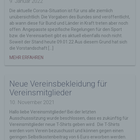
9. Januar 2022
auf Ihrem Computer oder mobilen Gerät
abspeichert. Cookies sind Textdateien, welche
Die aktuelle Corona-Situation ist für uns alle ziemlich
über einen Internetbrowser auf einem
unübersichtlich. Die Vorgaben des Bundes sind veröffentlicht,
Computersystem abgelegt und gespeichert
ab wann diese für Bund und Länder in Kraft treten aber noch
werden. Sie können die Verwendung von Cookies,
offen. Angepasste spezifische Regelungen für den Sport
LocalStorage und SessionStorage durch
bzw. die Vereinsarbeit gibt es aktuell ebenfalls noch nicht.
entsprechende Einstellung in Ihrem Browser
Soweit der Stand heute 09.01.22 Aus diesem Grund hat sich
verhindern.
die Vorstandschaft […]
Zahlreiche Internetseiten und Server verwenden
MEHR ERFAHREN
Cookies. Viele Cookies enthalten eine sogenannte
Cookie-ID. Eine Cookie-ID ist eine eindeutige
Kennung des Cookies. Sie besteht aus einer
Neue Vereinsbekleidung für
Zeichenfolge, durch welche Internetseiten und
Server dem konkreten Internetbrowser zugeordnet
Vereinsmitglieder
werden können, in dem das Cookie gespeichert
wurde. Dies ermöglicht es den besuchten
10. November 2021
Internetseiten und Servern, den individuellen
Hallo liebe Vereinsmitglieder! Bei der letzten
Browser der betroffenen Person von anderen
Ausschusssitzung wurde beschlossen, dass es zukünftig für
Internetbrowsern, die andere Cookies enthalten,
Vereinsmitglieder neue T-Shirts geben wird. Die T-Shirts
zu unterscheiden. Ein bestimmter Internetbrowser
werden vom Verein bezuschusst und können gegen einen
kann über die eindeutige Cookie-ID wiedererkannt
geringen Selbstkostenbeitrag von 6 Euro erworben werden.
und identifiziert werden.