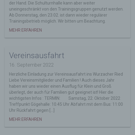
Mitgliedstaaten vorgesehen werden.
der Hand. Die Schulturnhalle kann aber weiter
uneingeschränkt von den Trainingsgruppen genutzt werden.
h) Auftragsverarbeiter
Ab Donnerstag, den 23.02. ist dann wieder regulärer
Auftragsverarbeiter ist eine natürliche oder
Trainingsbetrieb möglich. Wir bitten um Beachtung.
juristische Person, Behörde, Einrichtung
MEHR ERFAHREN
oder andere Stelle, die personenbezogene
Daten im Auftrag des Verantwortlichen
verarbeitet.
i) Empfänger
Vereinsausfahrt
Empfänger ist eine natürliche oder juristische
16. September 2022
Person, Behörde, Einrichtung oder andere
Stelle, der personenbezogene Daten
Herzliche Einladung zur Vereinsausfahrt ins Wurzacher Ried
offengelegt werden, unabhängig davon, ob
Liebe Vereinsmitglieder und Familien ! Auch dieses Jahr
es sich bei ihr um einen Dritten handelt oder
haben wir uns wieder einen Ausflug für Klein und Groß
nicht. Behörden, die im Rahmen eines
überlegt, der auch für Familien gut geeignet ist! Hier die
bestimmten Untersuchungsauftrags nach
wichtigsten Infos : TERMIN: Samstag, 22. Oktober 2022
dem Unionsrecht oder dem Recht der
Treffpunkt Gögehalle: 10.45 Uhr Abfahrt mit dem Bus: 11:00
Mitgliedstaaten möglicherweise
Uhr Rückfahrt gegen […]
personenbezogene Daten erhalten, gelten
MEHR ERFAHREN
jedoch nicht als Empfänger.
j) Dritter