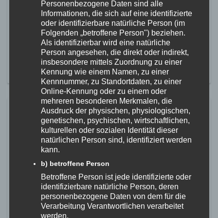
Personenbezogene Daten sind alle
unser Kreis der lizenzierten Übungsleiter erneut vergrößert
Informationen, die sich auf eine identifizierte
hat. Im Januar hat Laura an der Sportschule in Ruit ihre
oder identifizierbare natürliche Person (im
Prüfung abgelegt und ist seither staatlich anerkannte
Folgenden „betroffene Person") beziehen.
Übungsleiterin C im Fachbereich Eltern-Kind- und
Als identifizierbar wird eine natürliche
Vorschulturnen. Laura leitet bereits seit einem Jahr eine
Person angesehen, die direkt oder indirekt,
Eltern-Kind-Gruppe bei uns im Verein […]
insbesondere mittels Zuordnung zu einer
Kennung wie einem Namen, zu einer
MEHR ERFAHREN
Kennnummer, zu Standortdaten, zu einer
Online-Kennung oder zu einem oder
mehreren besonderen Merkmalen, die
Freizeitsport Göge-Hohentengen
Ausdruck der physischen, physiologischen,
genetischen, psychischen, wirtschaftlichen,
setzt sich für mehr Bewegung ein
kulturellen oder sozialen Identität dieser
natürlichen Person sind, identifiziert werden
25. Juli 2023
kann.
Aktion gehört zum Deutschen Turnerbund – Online-Stationen
b) betroffene Person
funktionieren ab sofort – Projektstart mit Gewinnspiel Seit
Kurzem hängen in der Gemeinde Hohentengen an
Betroffene Person ist jede identifizierte oder
bestimmten Orten Schilder mit einem roten Kreis darauf, der
identifizierbare natürliche Person, deren
einer Markierung auf einer digitalen Karte gleicht und über
personenbezogene Daten von dem für die
dem steht „Bleibt fit, macht mit!“. Dazwischen ein QR-Code
Verarbeitung Verantwortlichen verarbeitet
sowie unter anderem das Logo […]
werden.