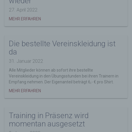
wieder
Verantwortlicher im Sinne der Datenschutz-
27. April 2022
Grundverordnung, sonstiger in den Mitgliedstaaten
MEHR ERFAHREN
der Europäischen Union geltenden
Datenschutzgesetze und anderer Bestimmungen
mit datenschutzrechtlichem Charakter ist die:
Freizeitsport Göge-Hohentengen e.V.
Die bestellte Vereinskleidung ist
Alexander Schmid
da
Donaublick 7
31. Januar 2022
88367 Hohentengen
Alle Mitglieder können ab sofort ihre bestellte
Deutschland
Vereinskleidung in den Übungsstunden bei ihren Trainern in
Empfang nehmen. Der Eigenanteil beträgt 6,- € pro Shirt.
E-Mail: vorstand@fzs-goege.de
MEHR ERFAHREN
Cookies / SessionStorage / LocalStorage
Die Internetseiten verwenden teilweise so
genannte Cookies, LocalStorage und
SessionStorage. Dies dient dazu, unser Angebot
Training in Präsenz wird
nutzerfreundlicher, effektiver und sicherer zu
momentan ausgesetzt
machen. Local Storage und SessionStorage ist
eine Technologie, mit welcher ihr Browser Daten