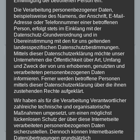
Einwilligung der betroffenen Person ein.
dem 19.05.2025 bitte wieder fleißig Vereinsscheine bei Rewe
sammeln und unserem Verein zuordnen. Dann dürfen wir uns
Die Verarbeitung personenbezogener Daten,
wieder neue Materialien für unsere Turnstunden aussuchen.
beispielsweise des Namens, der Anschrift, E-Mail-
DANKE! >Hier könnt ihr direkt eure gesammelten
Adresse oder Telefonnummer einer betroffenen
Vereinsscheine für uns registrieren
Person, erfolgt stets im Einklang mit der
Datenschutz-Grundverordnung und in
MEHR ERFAHREN
Übereinstimmung mit den für uns geltenden
landesspezifischen Datenschutzbestimmungen.
Mittels dieser Datenschutzerklärung möchte unser
Unternehmen die Öffentlichkeit über Art, Umfang
Turnen mit PET-Flaschen
und Zweck der von uns erhobenen, genutzten und
verarbeiteten personenbezogenen Daten
17. Februar 2025
informieren. Ferner werden betroffene Personen
Vergangene Woche turnten wir mit leeren Plastikflaschen
mittels dieser Datenschutzerklärung über die ihnen
und die Kinder waren erstaunt, was man mit leeren Flaschen
zustehenden Rechte aufgeklärt.
so alles machen kann. Zuerst durfte jedes Kind eine Rassel
Wir haben als für die Verarbeitung Verantwortlicher
basteln, indem wir einfach Reiskörner in die leeren Flaschen
zahlreiche technische und organisatorische
füllten – und sich die Kinder danach in der Turnhalle laut
Maßnahmen umgesetzt, um einen möglichst
rasselnd austoben konnten . Aber auch an unseren […]
lückenlosen Schutz der über diese Internetseite
MEHR ERFAHREN
verarbeiteten personenbezogenen Daten
sicherzustellen. Dennoch können Internetbasierte
Datenübertragungen grundsätzlich