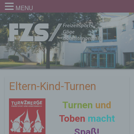
MENU
Eltern-Kind-Turnen
Turnen
und
Toben
macht
Spaß!