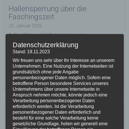
Hallensperrung über die
Faschingszeit
20. Januar 2026
Aufbau/Abbau und Hallensperrung wegen
Bruderschaftstreffen Obere Donau Die Gögehalle ist am
Datenschutzerklärung
Mittwoch, 28.01.2026 ab 19:00 Uhr wegen des Verlegens des
Stand: 19.11.2023
Schutzbodens und der Deckenbahnen für den Sportbetrieb
bis Sonntag, 01.02. gesperrt. Die Schulturnhalle ist ab
Wir freuen uns sehr über Ihr Interesse an unserem
Donnerstag, den 29.01.2026 ebenfalls bis zum Sonntag für
Unternehmen. Eine Nutzung der Internetseiten ist
den Vereinssport gesperrt. Ab Montag, den 02.02. ist die
grundsätzlich ohne jede Angabe
Gögehalle bis nach […]
personenbezogener Daten möglich. Sofern eine
betroffene Person besondere Services unseres
MEHR ERFAHREN
Unternehmens über unsere Internetseite in
Anspruch nehmen möchte, könnte jedoch eine
Verarbeitung personenbezogener Daten
Aktion Scheine für Vereine 2025
erforderlich werden. Ist die Verarbeitung
personenbezogener Daten erforderlich und
17. Mai 2025
besteht für eine solche Verarbeitung keine
gesetzliche Grundlage, holen wir generell eine
Scheine für Vereine kommt zurück! Der Countdown läuft: Ab