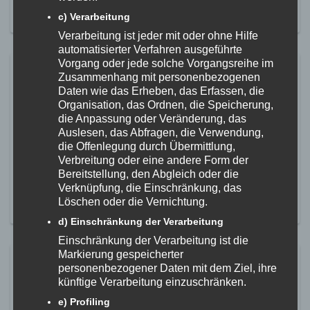
MEHR ERFAHREN
c) Verarbeitung
Verarbeitung ist jeder mit oder ohne Hilfe
automatisierter Verfahren ausgeführte
Vorgang oder jede solche Vorgangsreihe im
Gaukinderturnfest 2023
Zusammenhang mit personenbezogenen
Daten wie das Erheben, das Erfassen, die
15. Juli 2023
Organisation, das Ordnen, die Speicherung,
Auch in diesem Jahr waren wieder sehr viele Kids aus
die Anpassung oder Veränderung, das
unserem Verein beim Gaukinderturnfest des Turngau
Auslesen, das Abfragen, die Verwendung,
Hohenzollern dabei. Dieses Jahr fand das Turnfest am
die Offenlegung durch Übermittlung,
Samstag, den 08. Juli in Sigmaringendorf statt. Bei
Verbreitung oder eine andere Form der
Wettkämpfen, Showprogramm und Spiel war wieder für
Bereitstellung, den Abgleich oder die
Teilnehmer und Zuschauer einiges geboten.
Verknüpfung, die Einschränkung, das
Löschen oder die Vernichtung.
MEHR ERFAHREN
d) Einschränkung der Verarbeitung
Einschränkung der Verarbeitung ist die
Markierung gespeicherter
Verein nimmt wieder an der
personenbezogener Daten mit dem Ziel, ihre
Aktion „Scheine für Vereine“ teil
künftige Verarbeitung einzuschränken.
e) Profiling
27. April 2023