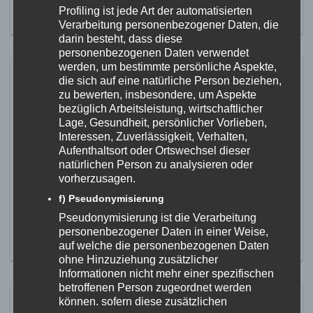
Profiling ist jede Art der automatisierten
MEHR ERFAHREN
Verarbeitung personenbezogener Daten, die
darin besteht, dass diese
personenbezogenen Daten verwendet
werden, um bestimmte persönliche Aspekte,
Vereinskleidung bequem über
die sich auf eine natürliche Person beziehen,
unseren Shop bestellen
zu bewerten, insbesondere, um Aspekte
bezüglich Arbeitsleistung, wirtschaftlicher
20. März 2023
Lage, Gesundheit, persönlicher Vorlieben,
Interessen, Zuverlässigkeit, Verhalten,
Wir freuen uns, euch mitteilen zu können, dass wir in
Aufenthaltsort oder Ortswechsel dieser
Kooperation mit 11teamsports in Hohentengen ab sofort
natürlichen Person zu analysieren oder
einen Vereinsshop mit unserer Vereinsbekleidung betreiben.
vorherzusagen.
Das heißt, wer gerne ein Vereins-T-Shirt oder eine Jacke in
unserer Vereinsfarbe besitzen möchte, kann diese Artikel
f) Pseudonymisierung
nun unkompliziert über unserer Homepage bestellen und
Pseudonymisierung ist die Verarbeitung
nach Fertigstellung in Hohentengen im Shop vor Ort […]
personenbezogener Daten in einer Weise,
MEHR ERFAHREN
auf welche die personenbezogenen Daten
ohne Hinzuziehung zusätzlicher
Informationen nicht mehr einer spezifischen
betroffenen Person zugeordnet werden
Einladung zur
können, sofern diese zusätzlichen