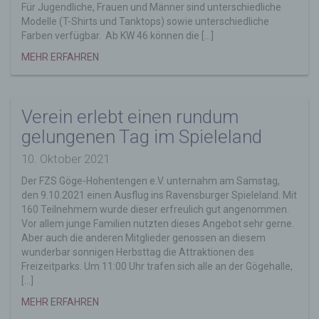
Für Jugendliche, Frauen und Männer sind unterschiedliche
Durch den Einsatz von Cookies kann den Nutzern
Modelle (T-Shirts und Tanktops) sowie unterschiedliche
dieser Internetseite nutzerfreundlichere Services
Farben verfügbar. Ab KW 46 können die […]
bereitstellen, die ohne die Cookie-Setzung nicht
MEHR ERFAHREN
möglich wären.
Mittels eines Cookies können die Informationen
und Angebote auf unserer Internetseite im Sinne
des Benutzers optimiert werden. Cookies
Verein erlebt einen rundum
ermöglichen uns, wie bereits erwähnt, die
gelungenen Tag im Spieleland
Benutzer unserer Internetseite wiederzuerkennen.
Zweck dieser Wiedererkennung ist es, den
10. Oktober 2021
Nutzern die Verwendung unserer Internetseite zu
Der FZS Göge-Hohentengen e.V. unternahm am Samstag,
erleichtern. Der Benutzer einer Internetseite, die
den 9.10.2021 einen Ausflug ins Ravensburger Spieleland. Mit
Cookies verwendet, muss beispielsweise nicht bei
160 Teilnehmern wurde dieser erfreulich gut angenommen.
jedem Besuch der Internetseite erneut seine
Vor allem junge Familien nutzten dieses Angebot sehr gerne.
Zugangsdaten eingeben, weil dies von der
Aber auch die anderen Mitglieder genossen an diesem
Internetseite und dem auf dem Computersystem
wunderbar sonnigen Herbsttag die Attraktionen des
des Benutzers abgelegten Cookie übernommen
Freizeitparks. Um 11:00 Uhr trafen sich alle an der Gögehalle,
wird. Ein weiteres Beispiel ist das Cookie eines
[…]
Warenkorbes im Online-Shop. Der Online-Shop
merkt sich die Artikel, die ein Kunde in den
MEHR ERFAHREN
virtuellen Warenkorb gelegt hat, über ein Cookie.