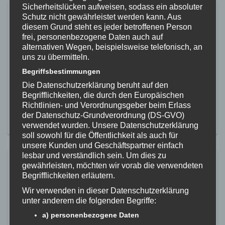
Sicherheitslücken aufweisen, sodass ein absoluter
Manege frei am Kinderturntag
Schutz nicht gewährleistet werden kann. Aus
diesem Grund steht es jeder betroffenen Person
10. November 2024
frei, personenbezogene Daten auch auf
alternativen Wegen, beispielsweise telefonisch, an
Am Samstag, 09.November verwandelte sich die Göge-Halle
uns zu übermitteln.
in eine lebendige Zirkusmanege. Unter dem Motto „Zirkus“
lud der Verein gemeinsam mit dem Deutschen Turner-Bund
Begriffsbestimmungen
(DTB) zum Kinder Joy of Moving „Kinderturntag“ ein und
Die Datenschutzerklärung beruht auf den
begeisterte zahlreiche Familien aus der Region. Rund 100
Begrifflichkeiten, die durch den Europäischen
Kinder im Alter von 4 bis 10 Jahren nahmen an dem
Richtlinien- und Verordnungsgeber beim Erlass
vielseitigen Programm teil […]
der Datenschutz-Grundverordnung (DS-GVO)
MEHR ERFAHREN
verwendet wurden. Unsere Datenschutzerklärung
soll sowohl für die Öffentlichkeit als auch für
unsere Kunden und Geschäftspartner einfach
lesbar und verständlich sein. Um dies zu
Der Verein gratuliert Laura Sieber
gewährleisten, möchten wir vorab die verwendeten
zum Erwerb ihrer
Begrifflichkeiten erläutern.
Übunsleiterlizenz
Wir verwenden in dieser Datenschutzerklärung
unter anderem die folgenden Begriffe:
1. Februar 2024
a) personenbezogene Daten
Wir freuen uns mittelien zu dürfen, dass sich mit Laura Sieber