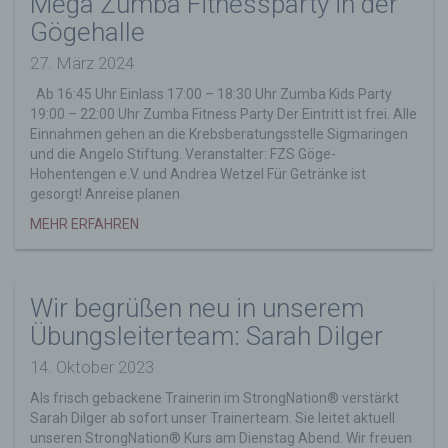
Mega Zumba Fitnessparty in der
Dritter ist eine natürliche oder juristische
Gögehalle
Person, Behörde, Einrichtung oder andere
Stelle außer der betroffenen Person, dem
27. März 2024
Verantwortlichen, dem Auftragsverarbeiter
Ab 16:45 Uhr Einlass 17:00 – 18:30 Uhr Zumba Kids Party
und den Personen, die unter der
19:00 – 22:00 Uhr Zumba Fitness Party Der Eintritt ist frei. Alle
unmittelbaren Verantwortung des
Einnahmen gehen an die Krebsberatungsstelle Sigmaringen
Verantwortlichen oder des
und die Angelo Stiftung. Veranstalter: FZS Göge-
Auftragsverarbeiters befugt sind, die
Hohentengen e.V. und Andrea Wetzel Für Getränke ist
personenbezogenen Daten zu verarbeiten.
gesorgt! Anreise planen
k) Einwilligung
MEHR ERFAHREN
Einwilligung ist jede von der betroffenen
Person freiwillig für den bestimmten Fall in
informierter Weise und unmissverständlich
abgegebene Willensbekundung in Form
Wir begrüßen neu in unserem
einer Erklärung oder einer sonstigen
Übungsleiterteam: Sarah Dilger
eindeutigen bestätigenden Handlung, mit der
die betroffene Person zu verstehen gibt, dass
14. Oktober 2023
sie mit der Verarbeitung der sie betreffenden
personenbezogenen Daten einverstanden
Als frisch gebackene Trainerin im StrongNation® verstärkt
ist.
Sarah Dilger ab sofort unser Trainerteam. Sie leitet aktuell
unseren StrongNation® Kurs am Dienstag Abend. Wir freuen
Name und Anschrift des für die Verarbeitung