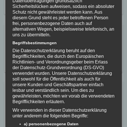
Datenübertragungen grundsätzlich
Sicherheitslücken aufweisen, sodass ein absoluter
MEHR ERFAHREN
Schutz nicht gewährleistet werden kann. Aus
diesem Grund steht es jeder betroffenen Person
frei, personenbezogene Daten auch auf
alternativen Wegen, beispielsweise telefonisch, an
Dieses Jahr gibt es wieder unser
uns zu übermitteln.
beliebtes „Zumba am See“
Begriffsbestimmungen
4. Juli 2026
Die Datenschutzerklärung beruht auf den
Begrifflichkeiten, die durch den Europäischen
… jetzt auch mit einer Yogasession! Schnell anmelden!
Richtlinien- und Verordnungsgeber beim Erlass
MEHR ERFAHREN
der Datenschutz-Grundverordnung (DS-GVO)
verwendet wurden. Unsere Datenschutzerklärung
soll sowohl für die Öffentlichkeit als auch für
unsere Kunden und Geschäftspartner einfach
Jetzt für die Fitness- und
lesbar und verständlich sein. Um dies zu
Gesundheitskurse anmelden
gewährleisten, möchten wir vorab die verwendeten
Begrifflichkeiten erläutern.
23. März 2026
Wir verwenden in dieser Datenschutzerklärung
Ab heute ist das Onlineportal für unsere neuen Sommerkurse
unter anderem die folgenden Begriffe:
freigeschaltet. Montags gibt es wieder Kickbox-Aerobic,
a) personenbezogene Daten
Dienstags StrongNation Training, am Donnerstag Zumba-