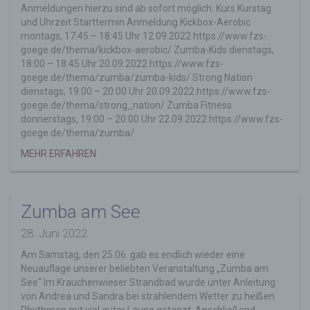
Anmeldungen hierzu sind ab sofort möglich. Kurs Kurstag
werden können die (1) verwendeten Browsertypen
und Uhrzeit Starttermin Anmeldung Kickbox-Aerobic
und Versionen, (2) das vom zugreifenden System
montags, 17:45 – 18:45 Uhr 12.09.2022 https://www.fzs-
verwendete Betriebssystem, (3) die Internetseite,
goege.de/thema/kickbox-aerobic/ Zumba-Kids dienstags,
von welcher ein zugreifendes System auf unsere
18:00 – 18:45 Uhr 20.09.2022 https://www.fzs-
Internetseite gelangt (sogenannte Referrer), (4) die
goege.de/thema/zumba/zumba-kids/ Strong Nation
Unterwebseiten, welche über ein zugreifendes
dienstags, 19:00 – 20:00 Uhr 20.09.2022 https://www.fzs-
System auf unserer Internetseite angesteuert
goege.de/thema/strong_nation/ Zumba Fitness
werden, (5) das Datum und die Uhrzeit eines
donnerstags, 19:00 – 20:00 Uhr 22.09.2022 https://www.fzs-
Zugriffs auf die Internetseite, (6) eine Internet-
goege.de/thema/zumba/
Protokoll-Adresse (IP-Adresse), (7) der Internet-
Service-Provider des zugreifenden Systems und
MEHR ERFAHREN
(8) sonstige ähnliche Daten und Informationen, die
der Gefahrenabwehr im Falle von Angriffen auf
unsere informationstechnologischen Systeme
dienen.
Zumba am See
Bei der Nutzung dieser allgemeinen Daten und
28. Juni 2022
Informationen ziehen wird keine Rückschlüsse auf
die betroffene Person. Diese Informationen werden
Am Samstag, den 25.06. gab es endlich wieder eine
vielmehr benötigt, um (1) die Inhalte unserer
Neuauflage unserer beliebten Veranstaltung „Zumba am
Internetseite korrekt auszuliefern, (2) die Inhalte
See“ Im Krauchenwieser Strandbad wurde unter Anleitung
unserer Internetseite sowie die Werbung für diese
von Andrea und Sandra bei strahlendem Wetter zu heißen
zu optimieren, (3) die dauerhafte
Rhythmen mit viel guter Laune getanzt. Anschließend