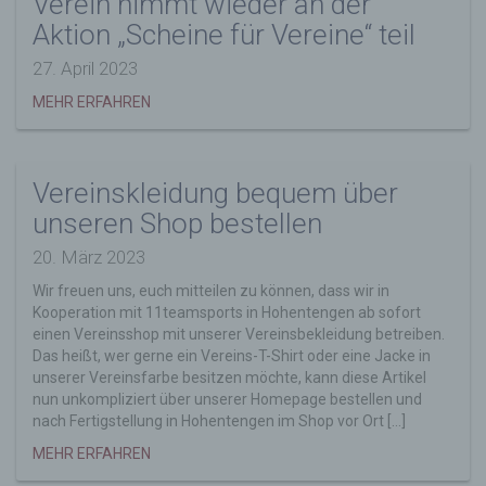
Verein nimmt wieder an der
und identifiziert werden.
Aktion „Scheine für Vereine“ teil
Durch den Einsatz von Cookies kann den Nutzern
dieser Internetseite nutzerfreundlichere Services
27. April 2023
bereitstellen, die ohne die Cookie-Setzung nicht
MEHR ERFAHREN
möglich wären.
Mittels eines Cookies können die Informationen
und Angebote auf unserer Internetseite im Sinne
des Benutzers optimiert werden. Cookies
Vereinskleidung bequem über
ermöglichen uns, wie bereits erwähnt, die
unseren Shop bestellen
Benutzer unserer Internetseite wiederzuerkennen.
Zweck dieser Wiedererkennung ist es, den
20. März 2023
Nutzern die Verwendung unserer Internetseite zu
erleichtern. Der Benutzer einer Internetseite, die
Wir freuen uns, euch mitteilen zu können, dass wir in
Cookies verwendet, muss beispielsweise nicht bei
Kooperation mit 11teamsports in Hohentengen ab sofort
jedem Besuch der Internetseite erneut seine
einen Vereinsshop mit unserer Vereinsbekleidung betreiben.
Zugangsdaten eingeben, weil dies von der
Das heißt, wer gerne ein Vereins-T-Shirt oder eine Jacke in
Internetseite und dem auf dem Computersystem
unserer Vereinsfarbe besitzen möchte, kann diese Artikel
des Benutzers abgelegten Cookie übernommen
nun unkompliziert über unserer Homepage bestellen und
wird. Ein weiteres Beispiel ist das Cookie eines
nach Fertigstellung in Hohentengen im Shop vor Ort […]
Warenkorbes im Online-Shop. Der Online-Shop
MEHR ERFAHREN
merkt sich die Artikel, die ein Kunde in den
virtuellen Warenkorb gelegt hat, über ein Cookie.