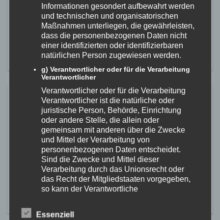
dem 19.05.2025 bitte wieder fleißig Vereinsscheine bei Rewe
Informationen gesondert aufbewahrt werden
sammeln und unserem Verein zuordnen. Dann dürfen wir uns
und technischen und organisatorischen
wieder neue Materialien für unsere Turnstunden aussuchen.
Maßnahmen unterliegen, die gewährleisten,
DANKE! >Hier könnt ihr direkt eure gesammelten
dass die personenbezogenen Daten nicht
Vereinsscheine für uns registrieren
einer identifizierten oder identifizierbaren
natürlichen Person zugewiesen werden.
MEHR ERFAHREN
g) Verantwortlicher oder für die Verarbeitung
Verantwortlicher
Verantwortlicher oder für die Verarbeitung
Mit Schwung ins neue Jahr – jetzt
Verantwortlicher ist die natürliche oder
bei unseren Fitness- und
juristische Person, Behörde, Einrichtung
oder andere Stelle, die allein oder
Gesundheitskursen einsteigen
gemeinsam mit anderen über die Zwecke
und Mittel der Verarbeitung von
19. Dezember 2024
personenbezogenen Daten entscheidet.
Ab sofort ist die Anmeldung für unsere neuen Kurse im
Sind die Zwecke und Mittel dieser
Frühjahr 2025 online. Also schnell anmelden, ihr wisst ja,
Verarbeitung durch das Unionsrecht oder
unsere Kurse sind schnell ausgebucht. >> Hier geht es zur
das Recht der Mitgliedstaaten vorgegeben,
Kursauswahl
so kann der Verantwortliche
beziehungsweise können die bestimmten
MEHR ERFAHREN
Kriterien seiner Benennung nach dem
Essenziell
Unionsrecht oder dem Recht der