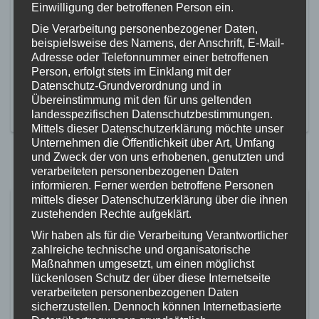
Einwilligung der betroffenen Person ein.
Die Verarbeitung personenbezogener Daten,
beispielsweise des Namens, der Anschrift, E-Mail-
Adresse oder Telefonnummer einer betroffenen
Person, erfolgt stets im Einklang mit der
Datenschutz-Grundverordnung und in
Buchungssystem von
Übereinstimmung mit den für uns geltenden
landesspezifischen Datenschutzbestimmungen.
Mittels dieser Datenschutzerklärung möchte unser
Unternehmen die Öffentlichkeit über Art, Umfang
und Zweck der von uns erhobenen, genutzten und
verarbeiteten personenbezogenen Daten
informieren. Ferner werden betroffene Personen
mittels dieser Datenschutzerklärung über die ihnen
Fitness- und Gesundheitskurse
zustehenden Rechte aufgeklärt.
sind ab sofort buchbar
Wir haben als für die Verarbeitung Verantwortlicher
zahlreiche technische und organisatorische
27. Juli 2026
Maßnahmen umgesetzt, um einen möglichst
Unsere neuen Herbstkurse sind ab sofort buchbar. Wir bieten
lückenlosen Schutz der über diese Internetseite
wieder: Kickbox-Aerobic Zumba-Fitness® Strong Nation™
verarbeiteten personenbezogenen Daten
Yogakurse Einfach mal auf unserer Kursseite vorbeischauen
sicherzustellen. Dennoch können Internetbasierte
und euch das Passende heraussuchen.