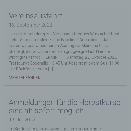
Die betroffene Person kann die Setzung von
Vereinsausfahrt
Cookies durch unsere Internetseite jederzeit
mittels einer entsprechenden Einstellung des
16. September 2022
genutzten Internetbrowsers verhindern und damit
der Setzung von Cookies dauerhaft
Herzliche Einladung zur Vereinsausfahrt ins Wurzacher Ried
widersprechen. Ferner können bereits gesetzte
Liebe Vereinsmitglieder und Familien ! Auch dieses Jahr
Cookies jederzeit über einen Internetbrowser oder
haben wir uns wieder einen Ausflug für Klein und Groß
andere Softwareprogramme gelöscht werden. Dies
überlegt, der auch für Familien gut geeignet ist! Hier die
ist in allen gängigen Internetbrowsern möglich.
wichtigsten Infos : TERMIN: Samstag, 22. Oktober 2022
Deaktiviert die betroffene Person die Setzung von
Treffpunkt Gögehalle: 10.45 Uhr Abfahrt mit dem Bus: 11:00
Cookies in dem genutzten Internetbrowser, sind
Uhr Rückfahrt gegen […]
unter Umständen nicht alle Funktionen unserer
MEHR ERFAHREN
Internetseite vollumfänglich nutzbar.
Erfassung von allgemeinen Daten und
Informationen
Die Internetseite erfasst mit jedem Aufruf der
Anmeldungen für die Herbstkurse
Internetseite durch eine betroffene Person oder ein
sind ab sofort möglich
automatisiertes System eine Reihe von
allgemeinen Daten und Informationen. Diese
19. Juli 2022
allgemeinen Daten und Informationen werden in
Im September starten wieder unsere neuen Kurse.
den Logfiles des Servers gespeichert. Erfasst