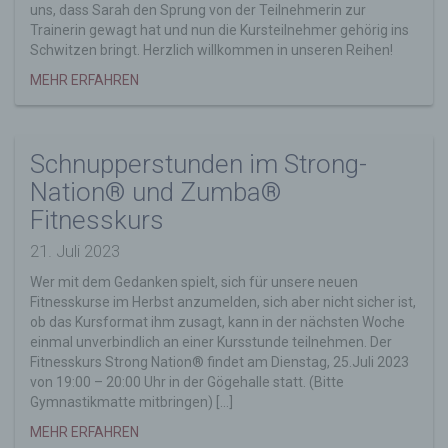
Verantwortlichen
uns, dass Sarah den Sprung von der Teilnehmerin zur
Trainerin gewagt hat und nun die Kursteilnehmer gehörig ins
Verantwortlicher im Sinne der Datenschutz-
Schwitzen bringt. Herzlich willkommen in unseren Reihen!
Grundverordnung, sonstiger in den Mitgliedstaaten
der Europäischen Union geltenden
MEHR ERFAHREN
Datenschutzgesetze und anderer Bestimmungen
mit datenschutzrechtlichem Charakter ist die:
Freizeitsport Göge-Hohentengen e.V.
Schnupperstunden im Strong-
Alexander Schmid
Nation® und Zumba®
Donaublick 7
Fitnesskurs
88367 Hohentengen
21. Juli 2023
Deutschland
Wer mit dem Gedanken spielt, sich für unsere neuen
E-Mail: vorstand@fzs-goege.de
Fitnesskurse im Herbst anzumelden, sich aber nicht sicher ist,
ob das Kursformat ihm zusagt, kann in der nächsten Woche
Cookies / SessionStorage / LocalStorage
einmal unverbindlich an einer Kursstunde teilnehmen. Der
Die Internetseiten verwenden teilweise so
Fitnesskurs Strong Nation® findet am Dienstag, 25.Juli 2023
genannte Cookies, LocalStorage und
von 19:00 – 20:00 Uhr in der Gögehalle statt. (Bitte
SessionStorage. Dies dient dazu, unser Angebot
Gymnastikmatte mitbringen) […]
nutzerfreundlicher, effektiver und sicherer zu
MEHR ERFAHREN
machen. Local Storage und SessionStorage ist