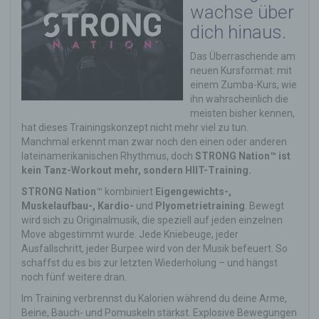
wachse über
dich hinaus.
Das Überraschende am
neuen Kursformat: mit
einem Zumba-Kurs, wie
ihn wahrscheinlich die
meisten bisher kennen,
hat dieses Trainingskonzept nicht mehr viel zu tun.
Manchmal erkennt man zwar noch den einen oder anderen
lateinamerikanischen Rhythmus, doch
STRONG Nation
™
ist
kein Tanz-Workout mehr, sondern HIIT-Training.
STRONG Nation
™
kombiniert
Eigengewichts-,
Muskelaufbau-, Kardio-
und
Plyometrietraining
. Bewegt
wird sich zu Originalmusik, die speziell auf jeden einzelnen
Move abgestimmt wurde. Jede Kniebeuge, jeder
Ausfallschritt, jeder Burpee wird von der Musik befeuert. So
schaffst du es bis zur letzten Wiederholung – und hängst
noch fünf weitere dran.
Im Training verbrennst du Kalorien während du deine Arme,
Beine, Bauch- und Pomuskeln stärkst. Explosive Bewegungen