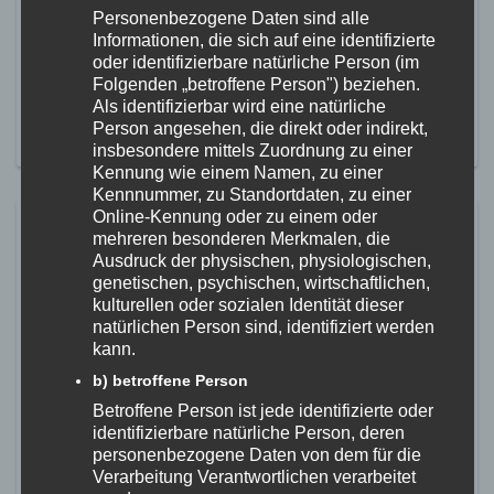
Fitness und am Dienstag und Donnerstag Yogastunden.
Personenbezogene Daten sind alle
Schnell sein lohnt sich, unsere Kurse sind erfahrungsgemäß
Informationen, die sich auf eine identifizierte
nach ein paar Tagen ausgebucht. Hier geht´s zu unserer
oder identifizierbare natürliche Person (im
Kursseite mit weiteren Infos und den
Folgenden „betroffene Person") beziehen.
Anmeldeformularen: https://www.fzs-goege.de/kurse/
Als identifizierbar wird eine natürliche
Person angesehen, die direkt oder indirekt,
MEHR ERFAHREN
insbesondere mittels Zuordnung zu einer
Kennung wie einem Namen, zu einer
Kennnummer, zu Standortdaten, zu einer
Online-Kennung oder zu einem oder
Hallensperrung über die
mehreren besonderen Merkmalen, die
Faschingszeit
Ausdruck der physischen, physiologischen,
genetischen, psychischen, wirtschaftlichen,
20. Januar 2026
kulturellen oder sozialen Identität dieser
natürlichen Person sind, identifiziert werden
Aufbau/Abbau und Hallensperrung wegen
kann.
Bruderschaftstreffen Obere Donau Die Gögehalle ist am
Mittwoch, 28.01.2026 ab 19:00 Uhr wegen des Verlegens des
b) betroffene Person
Schutzbodens und der Deckenbahnen für den Sportbetrieb
Betroffene Person ist jede identifizierte oder
bis Sonntag, 01.02. gesperrt. Die Schulturnhalle ist ab
identifizierbare natürliche Person, deren
Donnerstag, den 29.01.2026 ebenfalls bis zum Sonntag für
personenbezogene Daten von dem für die
den Vereinssport gesperrt. Ab Montag, den 02.02. ist die
Verarbeitung Verantwortlichen verarbeitet
Gögehalle bis nach […]