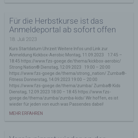
eine Technologie, mit welcher ihr Browser Daten
auf Ihrem Computer oder mobilen Gerät
abspeichert. Cookies sind Textdateien, welche
Für die Herbstkurse ist das
über einen Internetbrowser auf einem
Computersystem abgelegt und gespeichert
Anmeldeportal ab sofort offen
werden. Sie können die Verwendung von Cookies,
LocalStorage und SessionStorage durch
18. Juli 2023
entsprechende Einstellung in Ihrem Browser
Kurs Startdatum Uhrzeit Weitere Infos und Link zur
verhindern.
Anmeldung Kickbox-Aerobic Montag, 11.09.2023 17:45 –
Zahlreiche Internetseiten und Server verwenden
18:45 https://www.fzs-goege.de/thema/kickbox-aerobic/
Cookies. Viele Cookies enthalten eine sogenannte
Strong Nation® Dienstag, 12.09.2023 19:00 – 20:00
Cookie-ID. Eine Cookie-ID ist eine eindeutige
https://www.fzs-goege.de/thema/strong_nation/ Zumba®-
Kennung des Cookies. Sie besteht aus einer
Fitness Donnerstag, 14.09.2023 19:00 – 20:00
Zeichenfolge, durch welche Internetseiten und
https://www.fzs-goege.de/thema/zumba/ Zumba® Kids
Server dem konkreten Internetbrowser zugeordnet
Dienstag, 12.09.2023 18:00 – 18:45 https://www.fzs-
werden können, in dem das Cookie gespeichert
goege.de/thema/zumba/zumba-kids/ Wir hoffen, es ist
wurde. Dies ermöglicht es den besuchten
wieder für jeden von euch was Passendes dabei!
Internetseiten und Servern, den individuellen
MEHR ERFAHREN
Browser der betroffenen Person von anderen
Internetbrowsern, die andere Cookies enthalten,
zu unterscheiden. Ein bestimmter Internetbrowser
kann über die eindeutige Cookie-ID wiedererkannt