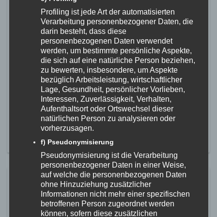
Ab sofort kann man sich wieder
Profiling ist jede Art der automatisierten
für unsere Fitnesskurse
Verarbeitung personenbezogener Daten, die
darin besteht, dass diese
anmelden
personenbezogenen Daten verwendet
werden, um bestimmte persönliche Aspekte,
28. Juli 2025
die sich auf eine natürliche Person beziehen,
Jetzt heißt es schnell sein. Unser Anmeldeportal für die
zu bewerten, insbesondere, um Aspekte
neuen Kurse ist ab sofort offen. Alle Kurse beginnen nach
bezüglich Arbeitsleistung, wirtschaftlicher
den Sommerferien. Wir haben wieder ein breites Angebot für
Lage, Gesundheit, persönlicher Vorlieben,
euch und hoffen, für jeden Geschmack ist etwas dabei!
Interessen, Zuverlässigkeit, Verhalten,
Kursangebot Wochentag und Uhrzeit weitere Infos und
Aufenthaltsort oder Ortswechsel dieser
Anmeldung Kickboxaerobic montags, 17:45 – 18:45 Uhr >>
natürlichen Person zu analysieren oder
Kickbox-Aerobic StrongNation® dienstags, […]
vorherzusagen.
MEHR ERFAHREN
f) Pseudonymisierung
Pseudonymisierung ist die Verarbeitung
personenbezogener Daten in einer Weise,
auf welche die personenbezogenen Daten
Aktion Scheine für Vereine 2025
ohne Hinzuziehung zusätzlicher
Informationen nicht mehr einer spezifischen
17. Mai 2025
betroffenen Person zugeordnet werden
Scheine für Vereine kommt zurück! Der Countdown läuft: Ab
können, sofern diese zusätzlichen