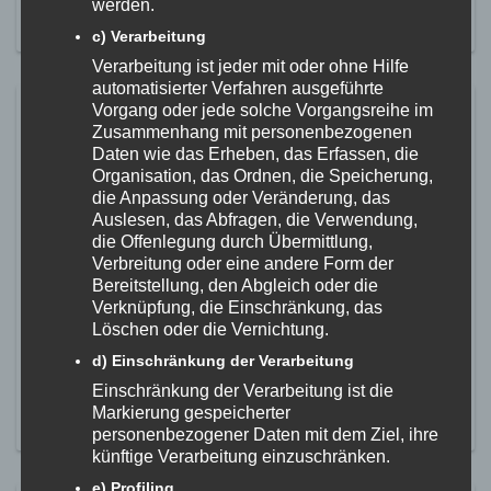
werden.
MEHR ERFAHREN
c) Verarbeitung
Verarbeitung ist jeder mit oder ohne Hilfe
automatisierter Verfahren ausgeführte
Die neuen Kurse 2026 sind ab
Vorgang oder jede solche Vorgangsreihe im
Zusammenhang mit personenbezogenen
sofort buchbar
Daten wie das Erheben, das Erfassen, die
Organisation, das Ordnen, die Speicherung,
9. Dezember 2025
die Anpassung oder Veränderung, das
Unsere Angebote im Kurssystem sind fertig und können ab
Auslesen, das Abfragen, die Verwendung,
sofort gebucht werden. Es gibt wieder ein breites Repertoire
die Offenlegung durch Übermittlung,
an Fitness- und Gesundheitskursen. Start ist im Januar 2026.
Verbreitung oder eine andere Form der
Wir hoffen, es ist für jeden von euch etwas dabei.
Bereitstellung, den Abgleich oder die
Kickboxaerobic Montags 17:45 – 18:45 Uhr https://www.fzs-
Verknüpfung, die Einschränkung, das
goege.de/thema/kickbox-aerobic/ StrongNation Dienstags
Löschen oder die Vernichtung.
18:30 – 19:15 Uhr https://www.fzs-
d) Einschränkung der Verarbeitung
goege.de/thema/strong_nation/ Zumba Fitness
Donnerstags 18:45 […]
Einschränkung der Verarbeitung ist die
Markierung gespeicherter
MEHR ERFAHREN
personenbezogener Daten mit dem Ziel, ihre
künftige Verarbeitung einzuschränken.
e) Profiling