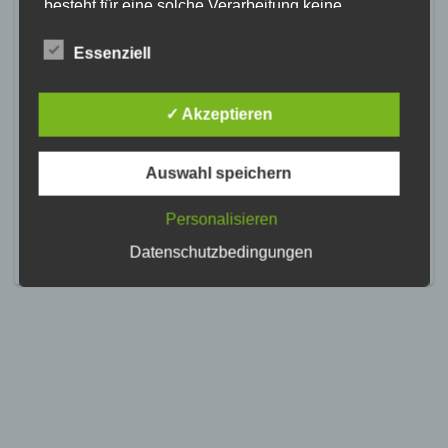
besteht für eine solche Verarbeitung keine
gesetzliche Grundlage, holen wir generell eine
Einwilligung der betroffenen Person ein.
Essenziell
Die Verarbeitung personenbezogener Daten,
beispielsweise des Namens, der Anschrift, E-Mail-
✓ Akzeptieren
Adresse oder Telefonnummer einer betroffenen
Person, erfolgt stets im Einklang mit der
Datenschutz-Grundverordnung und in
Auswahl speichern
Übereinstimmung mit den für uns geltenden
landesspezifischen Datenschutzbestimmungen.
Mittels dieser Datenschutzerklärung möchte unser
Personalisieren
Unternehmen die Öffentlichkeit über Art, Umfang
Datenschutzbedingungen
und Zweck der von uns erhobenen, genutzten und
verarbeiteten personenbezogenen Daten
informieren. Ferner werden betroffene Personen
mittels dieser Datenschutzerklärung über die ihnen
zustehenden Rechte aufgeklärt.
Wir haben als für die Verarbeitung Verantwortlicher
zahlreiche technische und organisatorische
Maßnahmen umgesetzt, um einen möglichst
lückenlosen Schutz der über diese Internetseite
verarbeiteten personenbezogenen Daten