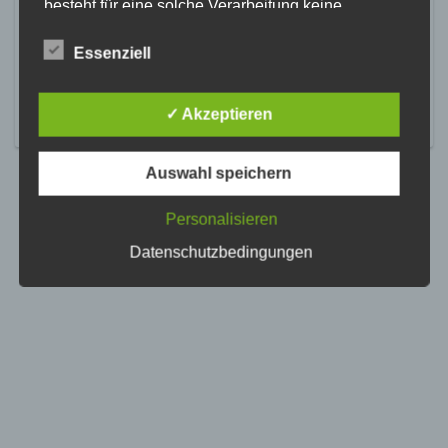
besteht für eine solche Verarbeitung keine
gesetzliche Grundlage, holen wir generell eine
Einwilligung der betroffenen Person ein.
Essenziell
Die Verarbeitung personenbezogener Daten,
beispielsweise des Namens, der Anschrift, E-Mail-
✓ Akzeptieren
Adresse oder Telefonnummer einer betroffenen
Person, erfolgt stets im Einklang mit der
Datenschutz-Grundverordnung und in
Auswahl speichern
Übereinstimmung mit den für uns geltenden
landesspezifischen Datenschutzbestimmungen.
Mittels dieser Datenschutzerklärung möchte unser
Personalisieren
Unternehmen die Öffentlichkeit über Art, Umfang
Datenschutzbedingungen
und Zweck der von uns erhobenen, genutzten und
verarbeiteten personenbezogenen Daten
informieren. Ferner werden betroffene Personen
mittels dieser Datenschutzerklärung über die ihnen
zustehenden Rechte aufgeklärt.
Wir haben als für die Verarbeitung Verantwortlicher
zahlreiche technische und organisatorische
Maßnahmen umgesetzt, um einen möglichst
lückenlosen Schutz der über diese Internetseite
verarbeiteten personenbezogenen Daten