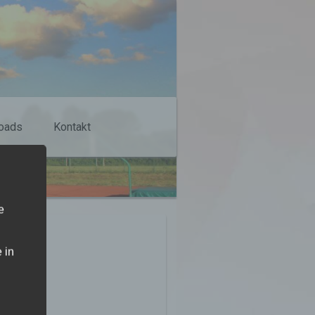
oads
Kontakt
e
 in