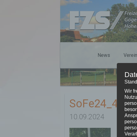
News
Verei
Dat
Stand
Wir f
Nutzu
SoFe24_40
perso
beson
10.09.2024
Anspr
perso
perso
Verar