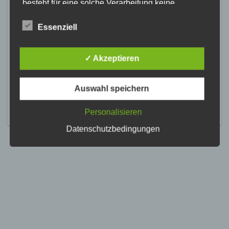
besteht für eine solche Verarbeitung keine
gesetzliche Grundlage, holen wir generell eine
Einwilligung der betroffenen Person ein.
Essenziell
Die Verarbeitung personenbezogener Daten,
beispielsweise des Namens, der Anschrift, E-Mail-
✓ Akzeptieren
Adresse oder Telefonnummer einer betroffenen
Person, erfolgt stets im Einklang mit der
Datenschutz-Grundverordnung und in
Auswahl speichern
Übereinstimmung mit den für uns geltenden
landesspezifischen Datenschutzbestimmungen.
Mittels dieser Datenschutzerklärung möchte unser
Personalisieren
Unternehmen die Öffentlichkeit über Art, Umfang
Datenschutzbedingungen
und Zweck der von uns erhobenen, genutzten und
verarbeiteten personenbezogenen Daten
informieren. Ferner werden betroffene Personen
mittels dieser Datenschutzerklärung über die ihnen
zustehenden Rechte aufgeklärt.
Wir haben als für die Verarbeitung Verantwortlicher
zahlreiche technische und organisatorische
Maßnahmen umgesetzt, um einen möglichst
lückenlosen Schutz der über diese Internetseite
verarbeiteten personenbezogenen Daten