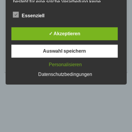
besteht für eine solche Verarbeitung keine
gesetzliche Grundlage, holen wir generell eine
Einwilligung der betroffenen Person ein.
Essenziell
Die Verarbeitung personenbezogener Daten,
beispielsweise des Namens, der Anschrift, E-Mail-
✓ Akzeptieren
Adresse oder Telefonnummer einer betroffenen
Person, erfolgt stets im Einklang mit der
Datenschutz-Grundverordnung und in
Auswahl speichern
Übereinstimmung mit den für uns geltenden
landesspezifischen Datenschutzbestimmungen.
Mittels dieser Datenschutzerklärung möchte unser
Personalisieren
Unternehmen die Öffentlichkeit über Art, Umfang
Datenschutzbedingungen
und Zweck der von uns erhobenen, genutzten und
verarbeiteten personenbezogenen Daten
informieren. Ferner werden betroffene Personen
mittels dieser Datenschutzerklärung über die ihnen
zustehenden Rechte aufgeklärt.
Wir haben als für die Verarbeitung Verantwortlicher
zahlreiche technische und organisatorische
Maßnahmen umgesetzt, um einen möglichst
lückenlosen Schutz der über diese Internetseite
verarbeiteten personenbezogenen Daten