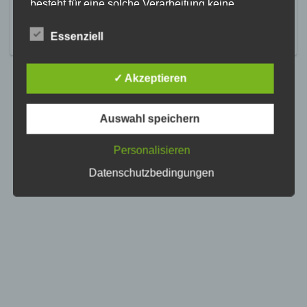
besteht für eine solche Verarbeitung keine
gesetzliche Grundlage, holen wir generell eine
Einwilligung der betroffenen Person ein.
Essenziell
Die Verarbeitung personenbezogener Daten,
beispielsweise des Namens, der Anschrift, E-Mail-
✓ Akzeptieren
Adresse oder Telefonnummer einer betroffenen
Person, erfolgt stets im Einklang mit der
Datenschutz-Grundverordnung und in
Auswahl speichern
Übereinstimmung mit den für uns geltenden
landesspezifischen Datenschutzbestimmungen.
Mittels dieser Datenschutzerklärung möchte unser
Personalisieren
Unternehmen die Öffentlichkeit über Art, Umfang
Datenschutzbedingungen
und Zweck der von uns erhobenen, genutzten und
verarbeiteten personenbezogenen Daten
informieren. Ferner werden betroffene Personen
mittels dieser Datenschutzerklärung über die ihnen
zustehenden Rechte aufgeklärt.
Wir haben als für die Verarbeitung Verantwortlicher
zahlreiche technische und organisatorische
Maßnahmen umgesetzt, um einen möglichst
lückenlosen Schutz der über diese Internetseite
verarbeiteten personenbezogenen Daten