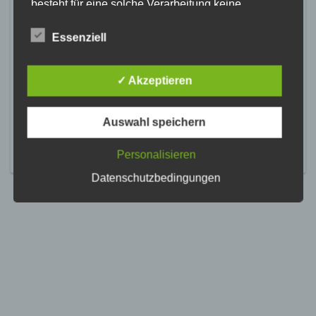
besteht für eine solche Verarbeitung keine
gesetzliche Grundlage, holen wir generell eine
Einwilligung der betroffenen Person ein.
Essenziell
Die Verarbeitung personenbezogener Daten,
beispielsweise des Namens, der Anschrift, E-Mail-
✓ Akzeptieren
Adresse oder Telefonnummer einer betroffenen
Person, erfolgt stets im Einklang mit der
Datenschutz-Grundverordnung und in
Auswahl speichern
Übereinstimmung mit den für uns geltenden
landesspezifischen Datenschutzbestimmungen.
Mittels dieser Datenschutzerklärung möchte unser
Personalisieren
Unternehmen die Öffentlichkeit über Art, Umfang
Datenschutzbedingungen
und Zweck der von uns erhobenen, genutzten und
verarbeiteten personenbezogenen Daten
informieren. Ferner werden betroffene Personen
mittels dieser Datenschutzerklärung über die ihnen
zustehenden Rechte aufgeklärt.
Wir haben als für die Verarbeitung Verantwortlicher
zahlreiche technische und organisatorische
Maßnahmen umgesetzt, um einen möglichst
lückenlosen Schutz der über diese Internetseite
verarbeiteten personenbezogenen Daten