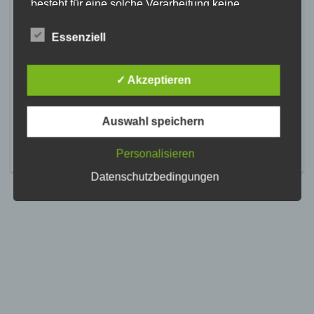
besteht für eine solche Verarbeitung keine
gesetzliche Grundlage, holen wir generell eine
Einwilligung der betroffenen Person ein.
Essenziell
Die Verarbeitung personenbezogener Daten,
beispielsweise des Namens, der Anschrift, E-Mail-
✓ Akzeptieren
Adresse oder Telefonnummer einer betroffenen
Person, erfolgt stets im Einklang mit der
Datenschutz-Grundverordnung und in
Auswahl speichern
Übereinstimmung mit den für uns geltenden
landesspezifischen Datenschutzbestimmungen.
Mittels dieser Datenschutzerklärung möchte unser
Personalisieren
Unternehmen die Öffentlichkeit über Art, Umfang
Datenschutzbedingungen
und Zweck der von uns erhobenen, genutzten und
verarbeiteten personenbezogenen Daten
informieren. Ferner werden betroffene Personen
mittels dieser Datenschutzerklärung über die ihnen
zustehenden Rechte aufgeklärt.
Wir haben als für die Verarbeitung Verantwortlicher
zahlreiche technische und organisatorische
Maßnahmen umgesetzt, um einen möglichst
lückenlosen Schutz der über diese Internetseite
verarbeiteten personenbezogenen Daten