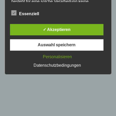
besteht für eine solche Verarbeitung keine
gesetzliche Grundlage, holen wir generell eine
Einwilligung der betroffenen Person ein.
Essenziell
Die Verarbeitung personenbezogener Daten,
beispielsweise des Namens, der Anschrift, E-Mail-
✓ Akzeptieren
Adresse oder Telefonnummer einer betroffenen
Person, erfolgt stets im Einklang mit der
Datenschutz-Grundverordnung und in
Auswahl speichern
Übereinstimmung mit den für uns geltenden
landesspezifischen Datenschutzbestimmungen.
Mittels dieser Datenschutzerklärung möchte unser
Personalisieren
Unternehmen die Öffentlichkeit über Art, Umfang
Datenschutzbedingungen
und Zweck der von uns erhobenen, genutzten und
verarbeiteten personenbezogenen Daten
informieren. Ferner werden betroffene Personen
mittels dieser Datenschutzerklärung über die ihnen
zustehenden Rechte aufgeklärt.
Wir haben als für die Verarbeitung Verantwortlicher
zahlreiche technische und organisatorische
Maßnahmen umgesetzt, um einen möglichst
lückenlosen Schutz der über diese Internetseite
verarbeiteten personenbezogenen Daten