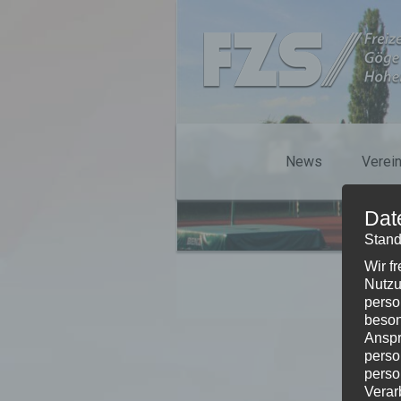
News
Verei
Dat
Stand
Wir f
Nutzu
perso
beson
Anspr
perso
perso
Verar