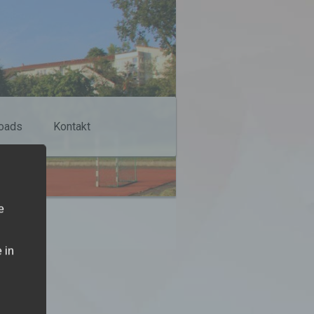
oads
Kontakt
e
 in