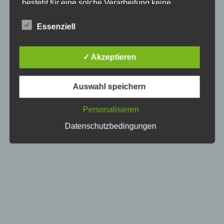
besteht für eine solche Verarbeitung keine
gesetzliche Grundlage, holen wir generell eine
Einwilligung der betroffenen Person ein.
Essenziell
Die Verarbeitung personenbezogener Daten,
beispielsweise des Namens, der Anschrift, E-Mail-
✓ Akzeptieren
Adresse oder Telefonnummer einer betroffenen
Person, erfolgt stets im Einklang mit der
Datenschutz-Grundverordnung und in
Auswahl speichern
Übereinstimmung mit den für uns geltenden
landesspezifischen Datenschutzbestimmungen.
Mittels dieser Datenschutzerklärung möchte unser
Personalisieren
Unternehmen die Öffentlichkeit über Art, Umfang
Datenschutzbedingungen
und Zweck der von uns erhobenen, genutzten und
verarbeiteten personenbezogenen Daten
informieren. Ferner werden betroffene Personen
mittels dieser Datenschutzerklärung über die ihnen
zustehenden Rechte aufgeklärt.
Wir haben als für die Verarbeitung Verantwortlicher
zahlreiche technische und organisatorische
Maßnahmen umgesetzt, um einen möglichst
lückenlosen Schutz der über diese Internetseite
verarbeiteten personenbezogenen Daten