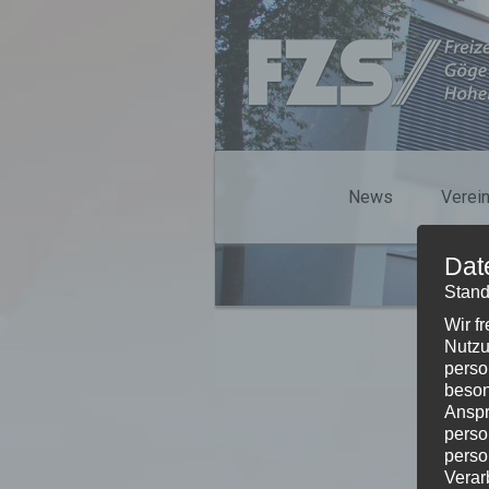
News
Verei
Dat
Stand
Wir f
Nutzu
perso
beson
Anspr
perso
perso
Verar