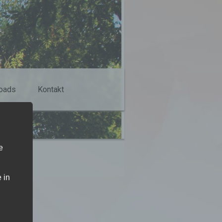
oads
Kontakt
e
 in