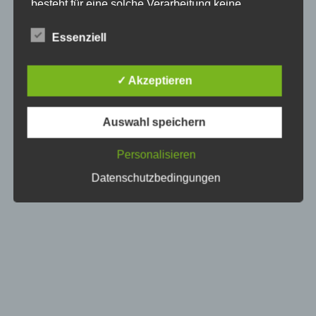
besteht für eine solche Verarbeitung keine
gesetzliche Grundlage, holen wir generell eine
Einwilligung der betroffenen Person ein.
Essenziell
Die Verarbeitung personenbezogener Daten,
beispielsweise des Namens, der Anschrift, E-Mail-
✓ Akzeptieren
Adresse oder Telefonnummer einer betroffenen
Person, erfolgt stets im Einklang mit der
Datenschutz-Grundverordnung und in
Auswahl speichern
Übereinstimmung mit den für uns geltenden
landesspezifischen Datenschutzbestimmungen.
Mittels dieser Datenschutzerklärung möchte unser
Personalisieren
Unternehmen die Öffentlichkeit über Art, Umfang
Datenschutzbedingungen
und Zweck der von uns erhobenen, genutzten und
verarbeiteten personenbezogenen Daten
informieren. Ferner werden betroffene Personen
mittels dieser Datenschutzerklärung über die ihnen
zustehenden Rechte aufgeklärt.
Wir haben als für die Verarbeitung Verantwortlicher
zahlreiche technische und organisatorische
Maßnahmen umgesetzt, um einen möglichst
lückenlosen Schutz der über diese Internetseite
verarbeiteten personenbezogenen Daten