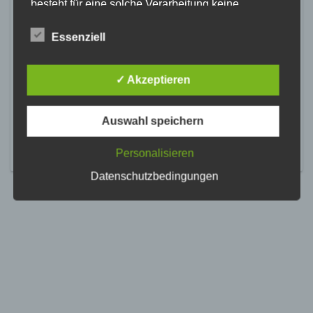
besteht für eine solche Verarbeitung keine
gesetzliche Grundlage, holen wir generell eine
Einwilligung der betroffenen Person ein.
Essenziell
Die Verarbeitung personenbezogener Daten,
beispielsweise des Namens, der Anschrift, E-Mail-
✓ Akzeptieren
Adresse oder Telefonnummer einer betroffenen
Person, erfolgt stets im Einklang mit der
Datenschutz-Grundverordnung und in
Auswahl speichern
Übereinstimmung mit den für uns geltenden
landesspezifischen Datenschutzbestimmungen.
Mittels dieser Datenschutzerklärung möchte unser
Personalisieren
Unternehmen die Öffentlichkeit über Art, Umfang
Datenschutzbedingungen
und Zweck der von uns erhobenen, genutzten und
verarbeiteten personenbezogenen Daten
informieren. Ferner werden betroffene Personen
mittels dieser Datenschutzerklärung über die ihnen
zustehenden Rechte aufgeklärt.
Wir haben als für die Verarbeitung Verantwortlicher
zahlreiche technische und organisatorische
Maßnahmen umgesetzt, um einen möglichst
lückenlosen Schutz der über diese Internetseite
verarbeiteten personenbezogenen Daten