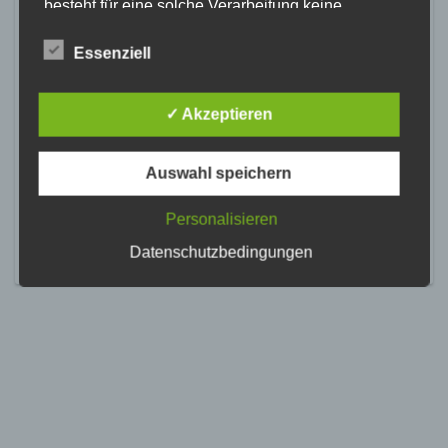
besteht für eine solche Verarbeitung keine
gesetzliche Grundlage, holen wir generell eine
Einwilligung der betroffenen Person ein.
Essenziell
Die Verarbeitung personenbezogener Daten,
beispielsweise des Namens, der Anschrift, E-Mail-
✓ Akzeptieren
Adresse oder Telefonnummer einer betroffenen
Person, erfolgt stets im Einklang mit der
Datenschutz-Grundverordnung und in
Auswahl speichern
Übereinstimmung mit den für uns geltenden
landesspezifischen Datenschutzbestimmungen.
Mittels dieser Datenschutzerklärung möchte unser
Personalisieren
Unternehmen die Öffentlichkeit über Art, Umfang
Datenschutzbedingungen
und Zweck der von uns erhobenen, genutzten und
verarbeiteten personenbezogenen Daten
informieren. Ferner werden betroffene Personen
mittels dieser Datenschutzerklärung über die ihnen
zustehenden Rechte aufgeklärt.
Wir haben als für die Verarbeitung Verantwortlicher
zahlreiche technische und organisatorische
Maßnahmen umgesetzt, um einen möglichst
lückenlosen Schutz der über diese Internetseite
verarbeiteten personenbezogenen Daten