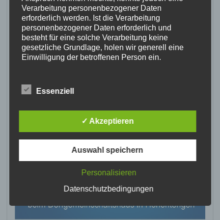
Verarbeitung personenbezogener Daten
erforderlich werden. Ist die Verarbeitung
personenbezogener Daten erforderlich und
besteht für eine solche Verarbeitung keine
gesetzliche Grundlage, holen wir generell eine
Einwilligung der betroffenen Person ein.
Die Verarbeitung personenbezogener Daten,
beispielsweise des Namens, der Anschrift, E-Mail-
Essenziell
Adresse oder Telefonnummer einer betroffenen
Person, erfolgt stets im Einklang mit der
Datenschutz-Grundverordnung und in
Übereinstimmung mit den für uns geltenden
✓ Akzeptieren
landesspezifischen Datenschutzbestimmungen.
Mittels dieser Datenschutzerklärung möchte unser
Auswahl speichern
Unternehmen die Öffentlichkeit über Art, Umfang
und Zweck der von uns erhobenen, genutzten und
verarbeiteten personenbezogenen Daten
Personalisieren
informieren. Ferner werden betroffene Personen
Datenschutzbedingungen
mittels dieser Datenschutzerklärung über die ihnen
zustehenden Rechte aufgeklärt.
Wir haben als für die Verarbeitung Verantwortlicher