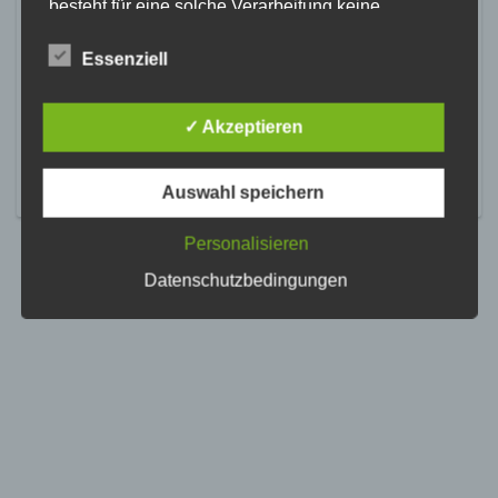
besteht für eine solche Verarbeitung keine
gesetzliche Grundlage, holen wir generell eine
Einwilligung der betroffenen Person ein.
Essenziell
Die Verarbeitung personenbezogener Daten,
beispielsweise des Namens, der Anschrift, E-Mail-
✓ Akzeptieren
Adresse oder Telefonnummer einer betroffenen
Person, erfolgt stets im Einklang mit der
Datenschutz-Grundverordnung und in
Auswahl speichern
Übereinstimmung mit den für uns geltenden
landesspezifischen Datenschutzbestimmungen.
Mittels dieser Datenschutzerklärung möchte unser
Personalisieren
Unternehmen die Öffentlichkeit über Art, Umfang
Datenschutzbedingungen
und Zweck der von uns erhobenen, genutzten und
verarbeiteten personenbezogenen Daten
informieren. Ferner werden betroffene Personen
mittels dieser Datenschutzerklärung über die ihnen
zustehenden Rechte aufgeklärt.
Wir haben als für die Verarbeitung Verantwortlicher
zahlreiche technische und organisatorische
Maßnahmen umgesetzt, um einen möglichst
lückenlosen Schutz der über diese Internetseite
verarbeiteten personenbezogenen Daten