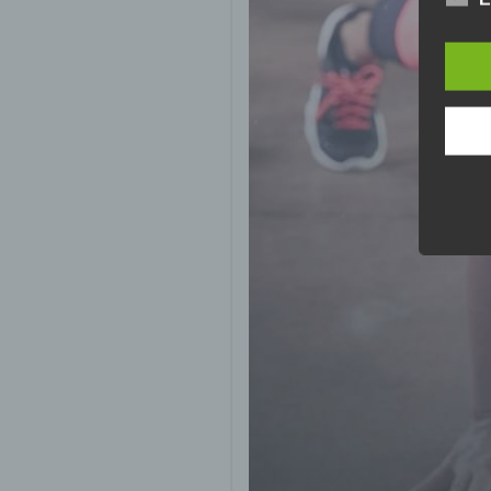
perso
Inter
aufwe
Aus d
perso
telef
Begri
Die D
Europ
Daten
Daten
Kunde
dies 
Begrif
Wir v
folge