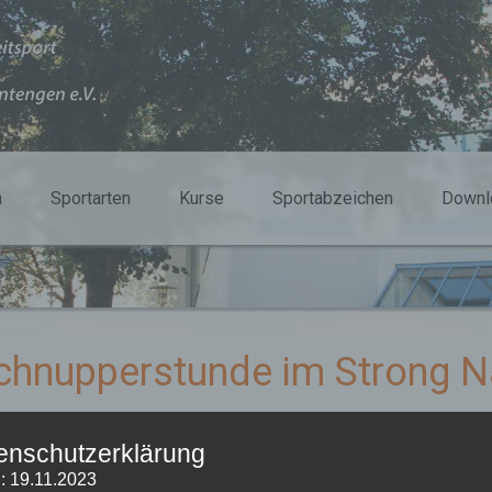
n
Sportarten
Kurse
Sportabzeichen
Downl
chnupperstunde im Strong N
enschutzerklärung
: 19.11.2023