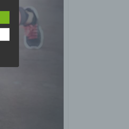
n
ann.
ise
 den
e
nsere
 Um
eine
den
rliche