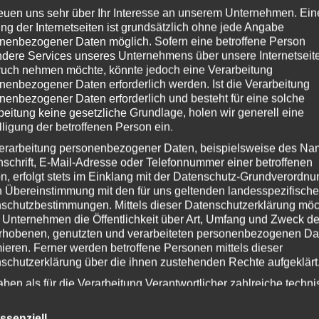
pperstunde am Dienstag, den 26.April ab 19:00 Uhr in der Gögehalle in
reuen uns sehr über Ihr Interesse an unserem Unternehmen. Ein
ng der Internetseiten ist grundsätzlich ohne jede Angabe
chen!
nenbezogener Daten möglich. Sofern eine betroffene Person
dere Services unseres Unternehmens über unsere Internetseite
uch nehmen möchte, könnte jedoch eine Verarbeitung
nenbezogener Daten erforderlich werden. Ist die Verarbeitung
nenbezogener Daten erforderlich und besteht für eine solche
beitung keine gesetzliche Grundlage, holen wir generell eine
lligung der betroffenen Person ein.
erarbeitung personenbezogener Daten, beispielsweise des Na
nschrift, E-Mail-Adresse oder Telefonnummer einer betroffenen
n, erfolgt stets im Einklang mit der Datenschutz-Grundverordnu
n Übereinstimmung mit den für uns geltenden landesspezifisch
schutzbestimmungen. Mittels dieser Datenschutzerklärung mö
 Unternehmen die Öffentlichkeit über Art, Umfang und Zweck de
rhobenen, genutzten und verarbeiteten personenbezogenen Da
mieren. Ferner werden betroffene Personen mittels dieser
schutzerklärung über die ihnen zustehenden Rechte aufgeklärt
aben als für die Verarbeitung Verantwortlicher zahlreiche techn
rganisatorische Maßnahmen umgesetzt, um einen möglichst
nlosen Schutz der über diese Internetseite verarbeiteten
ssenziell