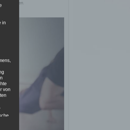
 Hohentengen.
e
 in
mens,
ng
en
chte
r von
ten
.
ische