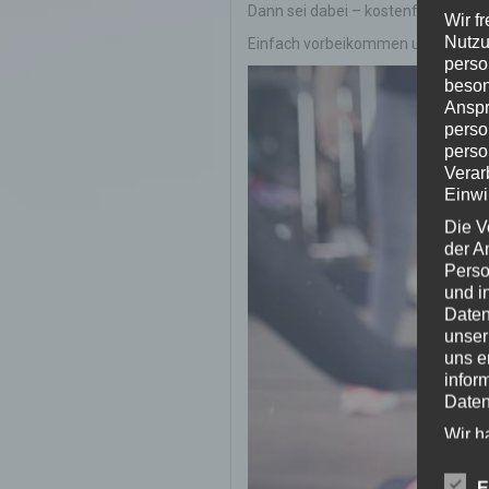
Dann sei dabei – kostenfreie Schnu
Wir f
Nutzu
Einfach vorbeikommen und mitma
perso
beson
Anspr
perso
perso
Verar
Einwi
Die V
der A
Perso
und i
Daten
unser
uns e
infor
Daten
Wir h
und o
lücke
E