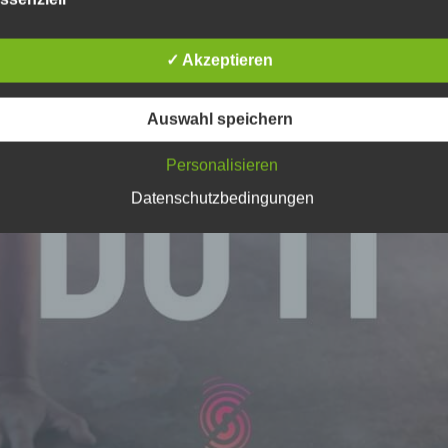
nenbezogenen Daten sicherzustellen. Dennoch können
netbasierte Datenübertragungen grundsätzlich Sicherheitslücke
isen, sodass ein absoluter Schutz nicht gewährleistet werden k
✓ Akzeptieren
iesem Grund steht es jeder betroffenen Person frei,
nenbezogene Daten auch auf alternativen Wegen, beispielswe
onisch, an uns zu übermitteln.
Auswahl speichern
ffsbestimmungen
Personalisieren
atenschutzerklärung beruht auf den Begrifflichkeiten, die durch
äischen Richtlinien- und Verordnungsgeber beim Erlass der
Datenschutzbedingungen
schutz-Grundverordnung (DS-GVO) verwendet wurden. Unser
schutzerklärung soll sowohl für die Öffentlichkeit als auch für u
n und Geschäftspartner einfach lesbar und verständlich sein.
zu gewährleisten, möchten wir vorab die verwendeten
flichkeiten erläutern.
erwenden in dieser Datenschutzerklärung unter anderem die
nden Begriffe:
a) personenbezogene Daten
Personenbezogene Daten sind alle Informationen, die sich auf 
identifizierte oder identifizierbare natürliche Person (im Folgen
„betroffene Person") beziehen. Als identifizierbar wird eine natü