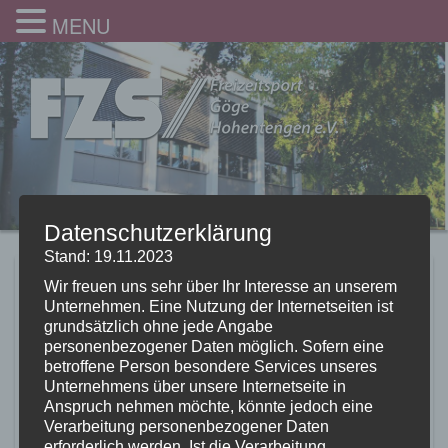
MENU
Datenschutzerklärung
Stand: 19.11.2023
Alle unsere Gruppen
Wir freuen uns sehr über Ihr Interesse an unserem
Unternehmen. Eine Nutzung der Internetseiten ist
starten wieder nach den
grundsätzlich ohne jede Angabe
personenbezogener Daten möglich. Sofern eine
Sommerferien
betroffene Person besondere Services unseres
Unternehmens über unsere Internetseite in
10.09.2021
Anspruch nehmen möchte, könnte jedoch eine
Verarbeitung personenbezogener Daten
erforderlich werden. Ist die Verarbeitung