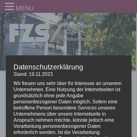
MENU
Datenschutzerklärung
Stand: 19.11.2023
Wir freuen uns sehr über Ihr Interesse an unserem
Jugendturnen hat Spaß
Unternehmen. Eine Nutzung der Internetseiten ist
grundsätzlich ohne jede Angabe
im Badkap
personenbezogener Daten möglich. Sofern eine
betroffene Person besondere Services unseres
30.08.2021
Unternehmens über unsere Internetseite in
Anspruch nehmen möchte, könnte jedoch eine
Verarbeitung personenbezogener Daten
Ziel des diesjährigen Ausflugs der Jugendturnabteilung war
erforderlich werden. Ist die Verarbeitung
das Badkap in Albstadt.