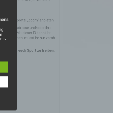
ng gesucht, weiterhin gemeinsam
mens,
er das Videoportal „Zoom“ anbieten.
 ihre Emailadresse und/oder ihre
ng
eeting. Mit dieser ID könnt ihr
en
men zu können, müsst ihr nur vorab
chte
r von
ten
r, um mit euch Sport zu treiben.
.
ische
n
ann.
ise