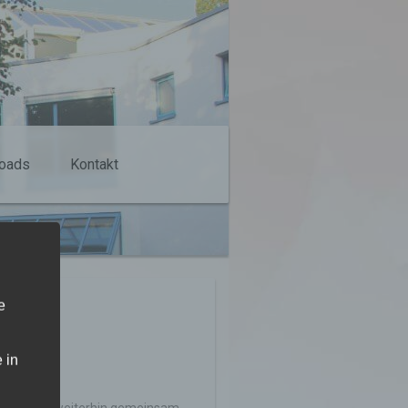
oads
Kontakt
e
 in