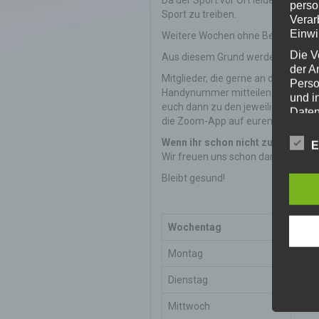
Da der Sport vor Ort leider wiede
perso
Sport zu treiben.
Verar
Einwi
Weitere Wochen ohne Bewegung geh
Die V
Aus diesem Grund werden Abteilunge
der A
Mitglieder, die gerne an diesen O
Perso
Handynummer mitteilen. Dann bekom
und i
euch dann zu den jeweiligen Termin
Daten
die Zoom-App auf euren Laptop od
unser
uns e
Wenn ihr schon nicht zu uns in d
E
infor
Wir freuen uns schon darauf.
Daten
Bleibt gesund!
Wir h
und o
lücke
Wochentag
Uhrz
perso
Inter
Montag
17:4
aufwe
Aus d
Dienstag
18:0
perso
telef
Mittwoch
19:1