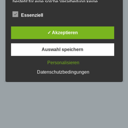
besteht für eine solche Verarbeitung keine
gesetzliche Grundlage, holen wir generell eine
Einwilligung der betroffenen Person ein.
Essenziell
Die Verarbeitung personenbezogener Daten,
beispielsweise des Namens, der Anschrift, E-Mail-
✓ Akzeptieren
Adresse oder Telefonnummer einer betroffenen
Person, erfolgt stets im Einklang mit der
Datenschutz-Grundverordnung und in
Auswahl speichern
Übereinstimmung mit den für uns geltenden
landesspezifischen Datenschutzbestimmungen.
Mittels dieser Datenschutzerklärung möchte unser
Personalisieren
Unternehmen die Öffentlichkeit über Art, Umfang
Datenschutzbedingungen
und Zweck der von uns erhobenen, genutzten und
verarbeiteten personenbezogenen Daten
informieren. Ferner werden betroffene Personen
mittels dieser Datenschutzerklärung über die ihnen
zustehenden Rechte aufgeklärt.
Wir haben als für die Verarbeitung Verantwortlicher
zahlreiche technische und organisatorische
Maßnahmen umgesetzt, um einen möglichst
lückenlosen Schutz der über diese Internetseite
verarbeiteten personenbezogenen Daten