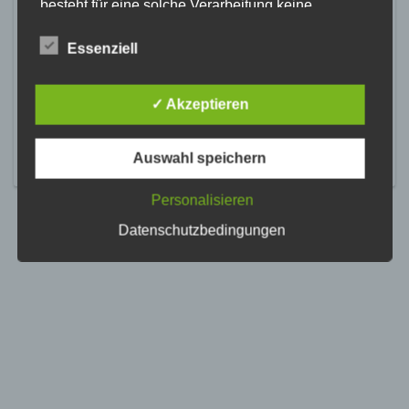
besteht für eine solche Verarbeitung keine
gesetzliche Grundlage, holen wir generell eine
Einwilligung der betroffenen Person ein.
Essenziell
Die Verarbeitung personenbezogener Daten,
beispielsweise des Namens, der Anschrift, E-Mail-
✓ Akzeptieren
Adresse oder Telefonnummer einer betroffenen
Person, erfolgt stets im Einklang mit der
Datenschutz-Grundverordnung und in
Auswahl speichern
Übereinstimmung mit den für uns geltenden
landesspezifischen Datenschutzbestimmungen.
Mittels dieser Datenschutzerklärung möchte unser
Personalisieren
Unternehmen die Öffentlichkeit über Art, Umfang
Datenschutzbedingungen
und Zweck der von uns erhobenen, genutzten und
verarbeiteten personenbezogenen Daten
informieren. Ferner werden betroffene Personen
mittels dieser Datenschutzerklärung über die ihnen
zustehenden Rechte aufgeklärt.
Wir haben als für die Verarbeitung Verantwortlicher
zahlreiche technische und organisatorische
Maßnahmen umgesetzt, um einen möglichst
lückenlosen Schutz der über diese Internetseite
verarbeiteten personenbezogenen Daten