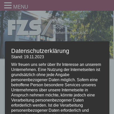
MENU
Datenschutzerklärung
Stand: 19.11.2023
Wir freuen uns sehr über Ihr Interesse an unserem
Unternehmen. Eine Nutzung der Internetseiten ist
Standortwechsel des
grundsätzlich ohne jede Angabe
personenbezogener Daten möglich. Sofern eine
Mutter-Kind-Turnen
betroffene Person besondere Services unseres
Unternehmens über unsere Internetseite in
5.04.2016
Anspruch nehmen möchte, könnte jedoch eine
Verarbeitung personenbezogener Daten
erforderlich werden. Ist die Verarbeitung
Das Mutter-Kind-Turnen wechselt
ab sofort
wieder in die
personenbezogener Daten erforderlich und
Gögehalle
.