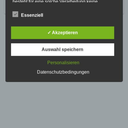
besteht für eine solche Verarbeitung keine
gesetzliche Grundlage, holen wir generell eine
Einwilligung der betroffenen Person ein.
Essenziell
Die Verarbeitung personenbezogener Daten,
beispielsweise des Namens, der Anschrift, E-Mail-
✓ Akzeptieren
Adresse oder Telefonnummer einer betroffenen
Person, erfolgt stets im Einklang mit der
Datenschutz-Grundverordnung und in
Auswahl speichern
Übereinstimmung mit den für uns geltenden
landesspezifischen Datenschutzbestimmungen.
Mittels dieser Datenschutzerklärung möchte unser
Personalisieren
Unternehmen die Öffentlichkeit über Art, Umfang
Datenschutzbedingungen
und Zweck der von uns erhobenen, genutzten und
verarbeiteten personenbezogenen Daten
informieren. Ferner werden betroffene Personen
mittels dieser Datenschutzerklärung über die ihnen
zustehenden Rechte aufgeklärt.
Wir haben als für die Verarbeitung Verantwortlicher
zahlreiche technische und organisatorische
Maßnahmen umgesetzt, um einen möglichst
lückenlosen Schutz der über diese Internetseite
verarbeiteten personenbezogenen Daten