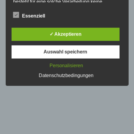
besteht für eine solche Verarbeitung keine
gesetzliche Grundlage, holen wir generell eine
Einwilligung der betroffenen Person ein.
Essenziell
Die Verarbeitung personenbezogener Daten,
beispielsweise des Namens, der Anschrift, E-Mail-
✓ Akzeptieren
Adresse oder Telefonnummer einer betroffenen
Person, erfolgt stets im Einklang mit der
Datenschutz-Grundverordnung und in
Auswahl speichern
Übereinstimmung mit den für uns geltenden
landesspezifischen Datenschutzbestimmungen.
Mittels dieser Datenschutzerklärung möchte unser
Personalisieren
Unternehmen die Öffentlichkeit über Art, Umfang
Datenschutzbedingungen
und Zweck der von uns erhobenen, genutzten und
verarbeiteten personenbezogenen Daten
informieren. Ferner werden betroffene Personen
mittels dieser Datenschutzerklärung über die ihnen
zustehenden Rechte aufgeklärt.
Wir haben als für die Verarbeitung Verantwortlicher
zahlreiche technische und organisatorische
Maßnahmen umgesetzt, um einen möglichst
lückenlosen Schutz der über diese Internetseite
verarbeiteten personenbezogenen Daten